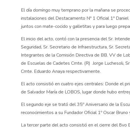
El día domingo muy temprano por la mañana se procedi
instalaciones del Destacamento Nº 1 Oficial 1º Danie
juntos con mate-cocido y galletitas y para luego prepar
El inicio del acto, contó con la presencia del Sr. Inte
Seguridad, Sr. Secretario de Infraestructura, Sr. Sec
Integrantes de la Comisión Directiva de BB. VV de Lo
de Escuelas de Cadetes Cmte. (R) Jorge Luchesoli, Sr.
Cmte. Eduardo Anaya respectivamente.
El acto consistió en cuatro ejes centrales: Donde el
de Salvador María de LOBOS, lugar donde hubo entreg
El segundo eje se trató del 35º Aniversario de la Es
reconocimientos a su Fundador Oficial 1º Oscar Bruno 
La tercer parte del acto consistió en el cierre del 8