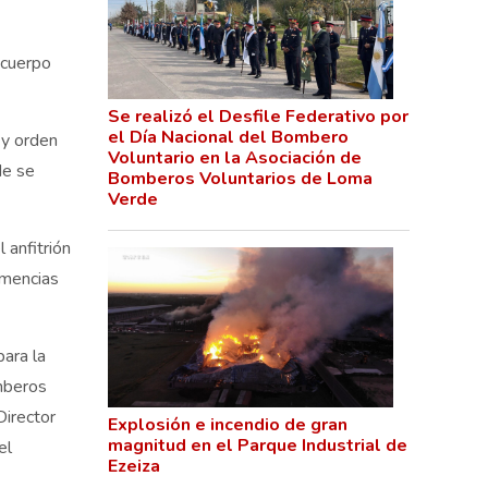
 cuerpo
Se realizó el Desfile Federativo por
el Día Nacional del Bombero
 y orden
Voluntario en la Asociación de
de se
Bomberos Voluntarios de Loma
Verde
 anfitrión
emencias
ara la
omberos
irector
Explosión e incendio de gran
magnitud en el Parque Industrial de
el
Ezeiza