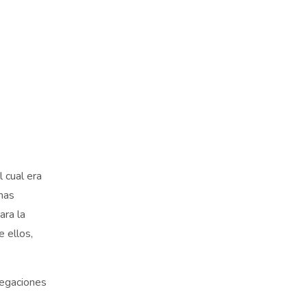
 cual era
mas
ara la
e ellos,
legaciones