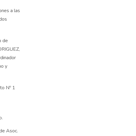
ones a las
odos
o de
RODRIGUEZ,
rdinador
no y
nto Nº 1
o.
 de Asoc.