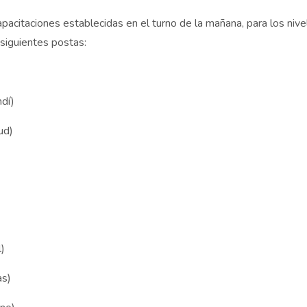
pacitaciones establecidas en el turno de la mañana, para los nivele
s siguientes postas:
ndí)
ud)
)
as)