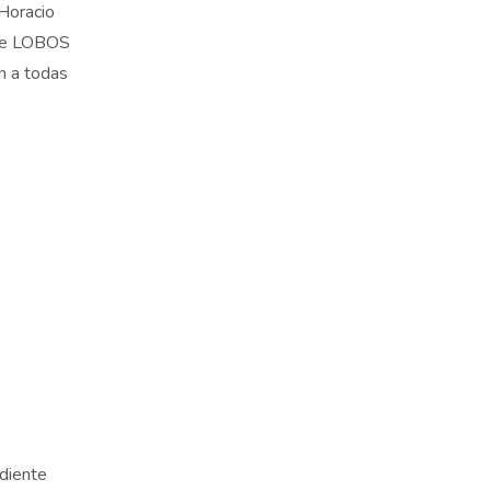
 Horacio
 de LOBOS
n a todas
ndiente