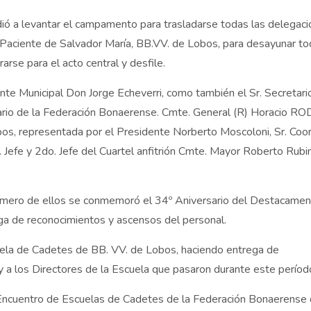
ó a levantar el campamento para trasladarse todas las delegaci
l Paciente de Salvador María, BB.VV. de Lobos, para desayunar t
arse para el acto central y desfile.
ndente Municipal Don Jorge Echeverri, como también el Sr. Secretari
retario de la Federación Bonaerense. Cmte. General (R) Horacio 
bos, representada por el Presidente Norberto Moscoloni, Sr. Coo
 Jefe y 2do. Jefe del Cuartel anfitrión Cmte. Mayor Roberto Rubi
 primero de ellos se conmemoró el 34º Aniversario del Destacame
a de reconocimientos y ascensos del personal.
cuela de Cadetes de BB. VV. de Lobos, haciendo entrega de
y a los Directores de la Escuela que pasaron durante este períod
vo Encuentro de Escuelas de Cadetes de la Federación Bonaerense