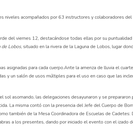
es niveles acompañados por 63 instructores y colaboradores del
rde del viernes 12, destacándose todas ellas por su puntualidad
a de Lobos
, situado en la rivera de la Laguna de Lobos, lugar don
 asignadas para cada cuerpo.Ante la amenza de lluvia el cuartel
as y un salón de usos múltiples para el uso en caso que las incl
 el sol asomando, las delegaciones desayunaron y se prepararon p
lecida. La misma contó con la presencia del Jefe del Cuerpo de B
omo también de la Mesa Coordinadora de Escuelas de Cadetes: D
abras a los presentes, dando por iniciado el evento con el izado d