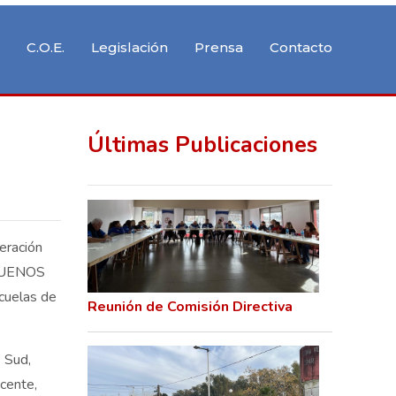
C.O.E.
Legislación
Prensa
Contacto
Últimas Publicaciones
eración
 BUENOS
cuelas de
Reunión de Comisión Directiva
 Sud,
cente,