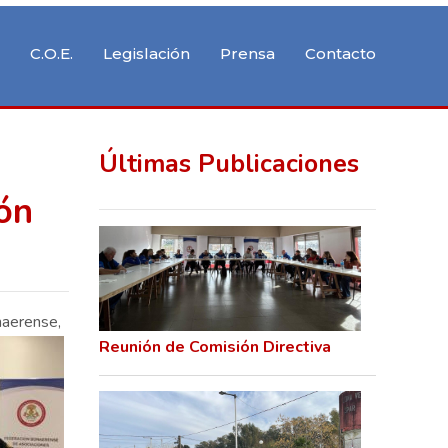
C.O.E.
Legislación
Prensa
Contacto
Últimas Publicaciones
ón
naerense,
Reunión de Comisión Directiva