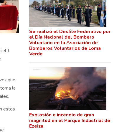
Se realizó el Desfile Federativo por
el Día Nacional del Bombero
Voluntario en la Asociación de
Bomberos Voluntarios de Loma
el J.
Verde
e
 vez que
 toma la
ales.
en estos
Explosión e incendio de gran
magnitud en el Parque Industrial de
Ezeiza
se