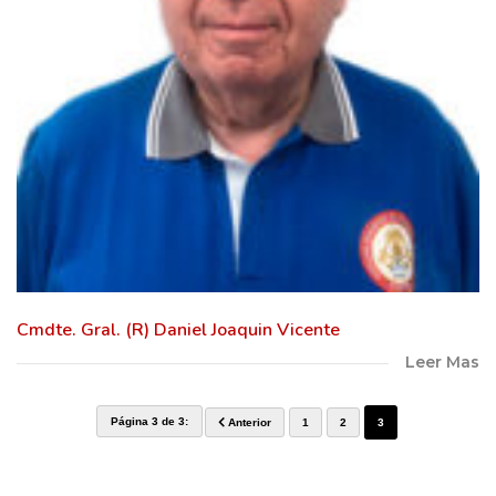
Cmdte. Gral. (R) Daniel Joaquin Vicente
Leer Mas
Página 3 de 3:
Anterior
1
2
3